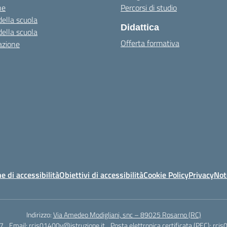
ne
Percorsi di studio
della scuola
Didattica
della scuola
Offerta formativa
azione
e di accessibilità
Obiettivi di accessibilità
Cookie Policy
Privacy
Not
Indirizzo:
Via Amedeo Modigliani, snc – 89025 Rosarno (RC)
7
Email:
rcis01400v@istruzione.it
Posta elettronica certificata (PEC):
rcis