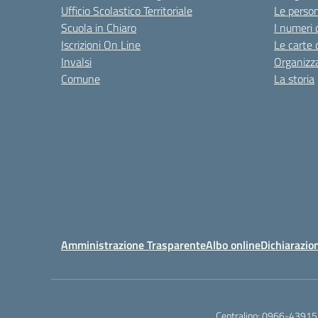
Ufficio Scolastico Territoriale
Le perso
Scuola in Chiaro
I numeri 
Iscrizioni On Line
Le carte 
Invalsi
Organizz
Comune
La storia
Amministrazione Trasparente
Albo online
Dichiarazion
Centralino:
0966-43915