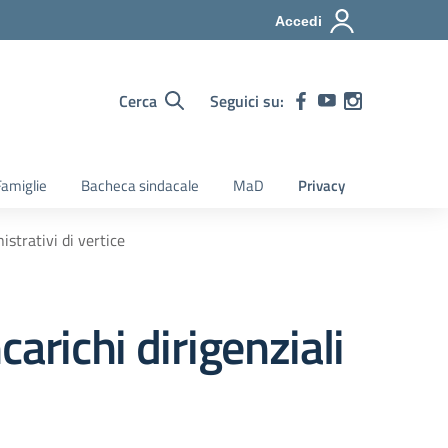
Accedi
Cerca
Seguici su:
amiglie
Bacheca sindacale
MaD
Privacy
istrativi di vertice
ncarichi dirigenziali