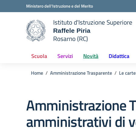
Vai ai contenuti
Vai al menu di navigazione
Vai al footer
Ministero dell'Istruzione e del Merito
Istituto d'Istruzione Superiore
Raffele Piria
Rosarno (RC)
 della scuola
— Visita la pagina iniziale del
Scuola
Servizi
Novità
Didattica
Home
Amministrazione Trasparente
Le carte
Amministrazione T
amministrativi di v