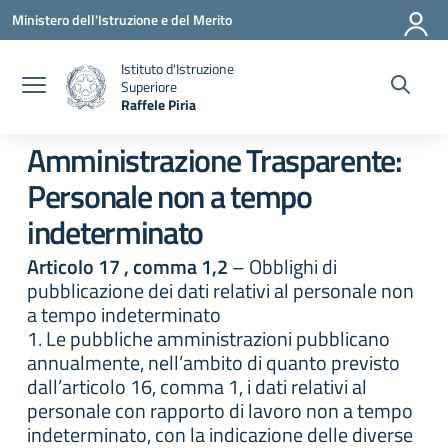
Vai ai contenuti
Vai al menu di navigazione
Vai al footer
Ministero dell'Istruzione e del Merito
Istituto d'Istruzione
Superiore
Raffele Piria
— Visita la pagina iniziale della scuola
Amministrazione Trasparente:
Personale non a tempo
indeterminato
Articolo 17 , comma 1,2
– Obblighi di
pubblicazione dei dati relativi al personale non
a tempo indeterminato
1. Le pubbliche amministrazioni pubblicano
annualmente, nell’ambito di quanto previsto
dall’articolo 16, comma 1, i dati relativi al
personale con rapporto di lavoro non a tempo
indeterminato, con la indicazione delle diverse