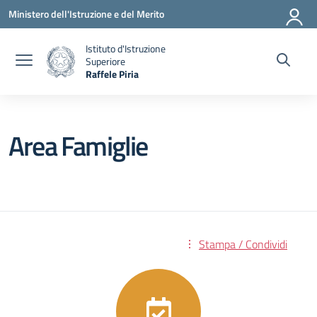
Vai ai contenuti
Vai al menu di navigazione
Vai al footer
Ministero dell'Istruzione e del Merito
Istituto d'Istruzione
Superiore
Raffele Piria
— Visita la pagina iniziale della scuola
Area Famiglie
Stampa / Condividi