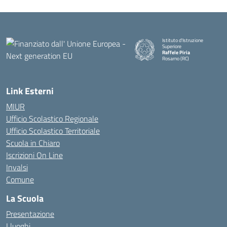
Istituto d'Istruzione
Superiore
Raffele Piria
Rosarno (RC)
— Visita la pagina iniziale della
Link Esterni
MIUR
Ufficio Scolastico Regionale
Ufficio Scolastico Territoriale
Scuola in Chiaro
Iscrizioni On Line
Invalsi
Comune
La Scuola
Presentazione
I luoghi