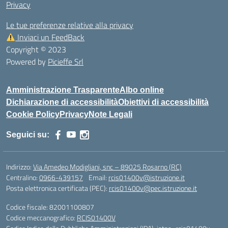
Privacy
Le tue preferenze relative alla privacy
Inviaci un FeedBack
Copyright © 2023
Powered by
Picieffe Srl
Amministrazione Trasparente
Albo online
Dichiarazione di accessibilità
Obiettivi di accessibilità
Cookie Policy
Privacy
Note Legali
Seguici su:
Indirizzo:
Via Amedeo Modigliani, snc – 89025 Rosarno (RC)
Centralino:
0966-439157
Email:
rcis01400v@istruzione.it
Posta elettronica certificata (PEC):
rcis01400v@pec.istruzione.it
Codice fiscale: 82001100807
Codice meccanografico:
RCIS01400V