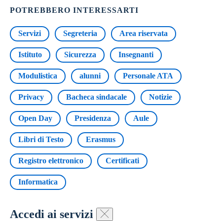
POTREBBERO INTERESSARTI
Servizi
Segreteria
Area riservata
Istituto
Sicurezza
Insegnanti
Modulistica
alunni
Personale ATA
Privacy
Bacheca sindacale
Notizie
Open Day
Presidenza
Aule
Libri di Testo
Erasmus
Registro elettronico
Certificati
Informatica
Accedi ai servizi