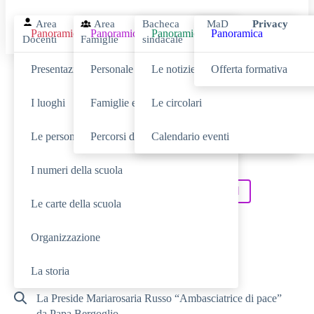
Area
Area
Bacheca
MaD
Privacy
Panoramica
Panoramica
Panoramica
Panoramica
Docenti
Famiglie
sindacale
Presentazione
Personale scolastico
Le notizie
Offerta formativa
Cerca
I luoghi
Famiglie e studenti
Le circolari
Le persone
Percorsi di studio
Calendario eventi
SCUOLA
Cerca nella sezione
I numeri della scuola
NOVITÀ
SERVIZI
Cerca tra le
Cerca nei
Le carte della scuola
TUTTO IL SITO
Cerca in
Organizzazione
RICERCHE FREQUENTI
La storia
La Preside Mariarosaria Russo “Ambasciatrice di pace”
da Papa Bergoglio