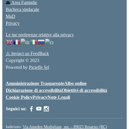
Area Famiglie
Bacheca sindacale
MaD
Privacy
Le tue preferenze relative alla privacy
⚠️
Inviaci un FeedBack
Copyright © 2023
Powered by
Picieffe Srl
Amministrazione Trasparente
Albo online
Dichiarazione di accessibilità
Obiettivi di accessibilità
Cookie Policy
Privacy
Note Legali
Seguici su:
Indirizzo:
Via Amedeo Modigliani, snc – 89025 Rosarno (RC)