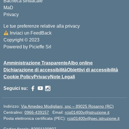
Bacheca sindacale
MaD
Privacy
Le tue preferenze relative alla privacy
Inviaci un FeedBack
Copyright © 2023
Powered by
Picieffe Srl
Amministrazione Trasparente
Albo online
Dichiarazione di accessibilità
Obiettivi di accessibilità
Cookie Policy
Privacy
Note Legali
Seguici su:
Indirizzo:
Via Amedeo Modigliani, snc – 89025 Rosarno (RC)
Centralino:
0966-439157
Email:
rcis01400v@istruzione.it
Posta elettronica certificata (PEC):
rcis01400v@pec.istruzione.it