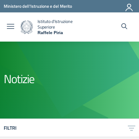
Vai ai contenuti
Vai al menu di navigazione
Vai al footer
Ministero dell'Istruzione e del Merito
Istituto d'Istruzione
Superiore
Raffele Piria
— Visita la pagina iniziale della scuola
Notizie
FILTRI