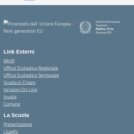
Istituto d'Istruzione
Superiore
Raffele Piria
Rosarno (RC)
— Visita la pagina iniziale della
Link Esterni
MIUR
Ufficio Scolastico Regionale
Ufficio Scolastico Territoriale
Scuola in Chiaro
Iscrizioni On Line
Invalsi
Comune
La Scuola
Presentazione
I luoghi