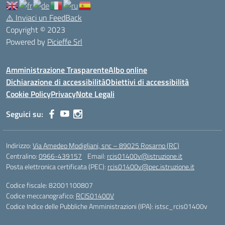
⚠️
Inviaci un FeedBack
Copyright © 2023
Powered by
Picieffe Srl
Amministrazione Trasparente
Albo online
Dichiarazione di accessibilità
Obiettivi di accessibilità
Cookie Policy
Privacy
Note Legali
Seguici su:
Indirizzo:
Via Amedeo Modigliani, snc – 89025 Rosarno (RC)
Centralino:
0966-439157
Email:
rcis01400v@istruzione.it
Posta elettronica certificata (PEC):
rcis01400v@pec.istruzione.it
Codice fiscale: 82001100807
Codice meccanografico:
RCIS01400V
Codice Indice delle Pubbliche Amministrazioni (IPA): istsc_rcis01400v