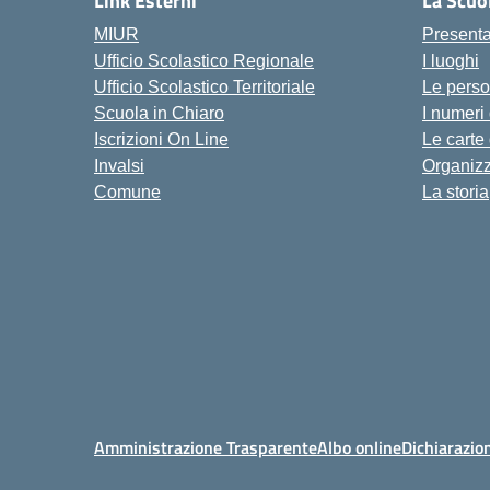
Link Esterni
La Scuo
MIUR
Present
Ufficio Scolastico Regionale
I luoghi
Ufficio Scolastico Territoriale
Le pers
Scuola in Chiaro
I numeri
Iscrizioni On Line
Le carte
Invalsi
Organiz
Comune
La storia
Amministrazione Trasparente
Albo online
Dichiarazion