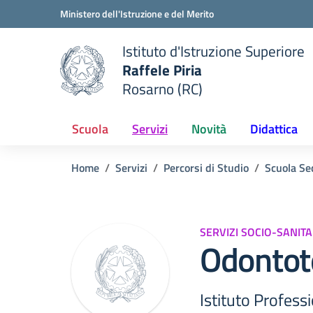
Vai ai contenuti
Vai al menu di navigazione
Vai al footer
Ministero dell'Istruzione e del Merito
Istituto d'Istruzione Superiore
Raffele Piria
Rosarno (RC)
 della scuola
— Visita la pagina iniziale del
Scuola
Servizi
Novità
Didattica
Home
Servizi
Percorsi di Studio
Scuola Se
SERVIZI SOCIO-SANITA
Odontot
Istituto Profess