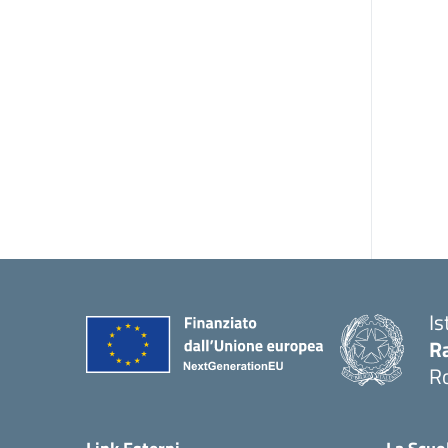
Is
Ra
R
— 