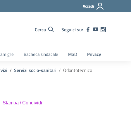
Accedi
Cerca
Seguici su:
amiglie
Bacheca sindacale
MaD
Privacy
vizi
Servizi socio-sanitari
Odontotecnico
Stampa / Condividi