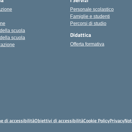
la
I Servizi
azione
Personale scolastico
Famiglie e studenti
one
Percorsi di studio
 della scuola
Didattica
 della scuola
Offerta formativa
zazione
e di accessibilità
Obiettivi di accessibilità
Cookie Policy
Privacy
Not