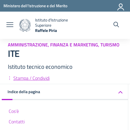
Vai ai contenuti
Vai al menu di navigazione
Vai al footer
Ministero dell'Istruzione e del Merito
Istituto d'Istruzione
Superiore
Raffele Piria
— Visita la pagina iniziale della scuola
AMMINISTRAZIONE, FINANZA E MARKETING, TURISMO
ITE
Istituto tecnico economico
Stampa / Condividi
Indice della pagina
Cos'è
Contatti