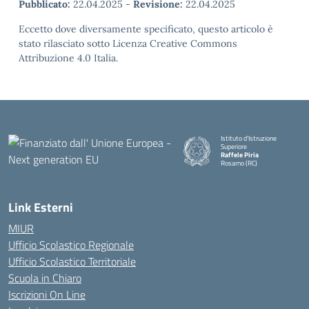
Pubblicato:
22.04.2025
-
Revisione:
22.04.2025
Eccetto dove diversamente specificato, questo articolo è
stato rilasciato sotto Licenza Creative Commons
Attribuzione 4.0 Italia.
Istituto d'Istruzione
Superiore
Raffele Piria
Rosarno (RC)
— Visita la pagina iniziale della
Link Esterni
MIUR
Ufficio Scolastico Regionale
Ufficio Scolastico Territoriale
Scuola in Chiaro
Iscrizioni On Line