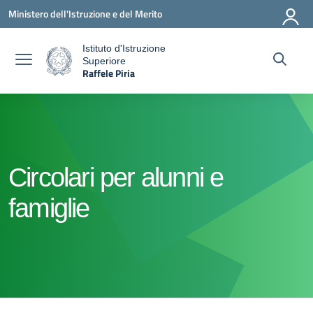
Vai ai contenuti
Vai al menu di navigazione
Vai al footer
Ministero dell'Istruzione e del Merito
Istituto d'Istruzione
Superiore
a
Raffele Piria
— Visita la pagina iniziale della scuola
Circolari per alunni e
famiglie