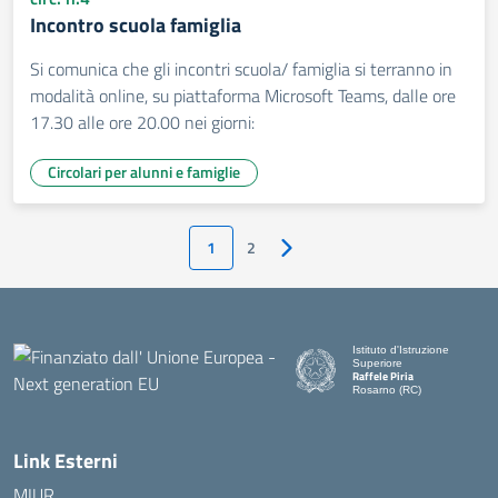
Incontro scuola famiglia
Si comunica che gli incontri scuola/ famiglia si terranno in
modalità online, su piattaforma Microsoft Teams, dalle ore
17.30 alle ore 20.00 nei giorni:
Circolari per alunni e famiglie
1
2
Pagina successiva
Istituto d'Istruzione
Superiore
Raffele Piria
Rosarno (RC)
— Visita la pagina iniziale de
Link Esterni
MIUR