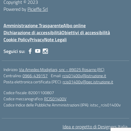
Copyright © 2023
Powered by
Picieffe Srl
Amministrazione Trasparente
Albo online
Dichiarazione di accessibilità
Obiettivi di accessibilità
Cookie Policy
Privacy
Note Legali
Seguici su:
Indirizzo:
Via Amedeo Modigliani, snc – 89025 Rosarno (RC)
Centralino:
0966-439157
Email:
rcis01400v@istruzione.it
Posta elettronica certificata (PEC):
rcis01400v@pec.istruzione.it
Codice fiscale: 82001100807
Codice meccanografico:
RCIS01400V
Codice Indice delle Pubbliche Amministrazioni (IPA): istsc_rcis01400v
Idea e progetto di Designers Italia