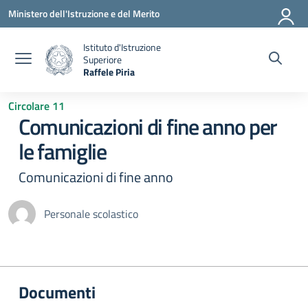
Vai ai contenuti
Vai al menu di navigazione
Vai al footer
Ministero dell'Istruzione e del Merito
Istituto d'Istruzione
Superiore
Raffele Piria
— Visita la pagina iniziale della scuola
Circolare 11
Comunicazioni di fine anno per
le famiglie
Comunicazioni di fine anno
Personale scolastico
Documenti