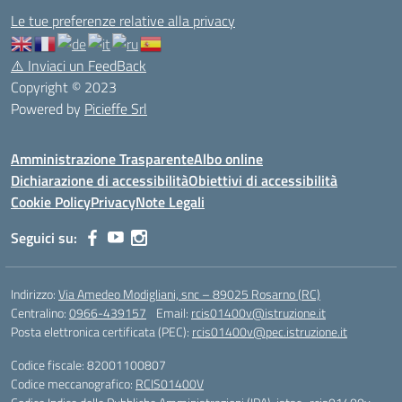
Le tue preferenze relative alla privacy
⚠️
Inviaci un FeedBack
Copyright © 2023
Powered by
Picieffe Srl
Amministrazione Trasparente
Albo online
Dichiarazione di accessibilità
Obiettivi di accessibilità
Cookie Policy
Privacy
Note Legali
Seguici su:
Indirizzo:
Via Amedeo Modigliani, snc – 89025 Rosarno (RC)
Centralino:
0966-439157
Email:
rcis01400v@istruzione.it
Posta elettronica certificata (PEC):
rcis01400v@pec.istruzione.it
Codice fiscale: 82001100807
Codice meccanografico:
RCIS01400V