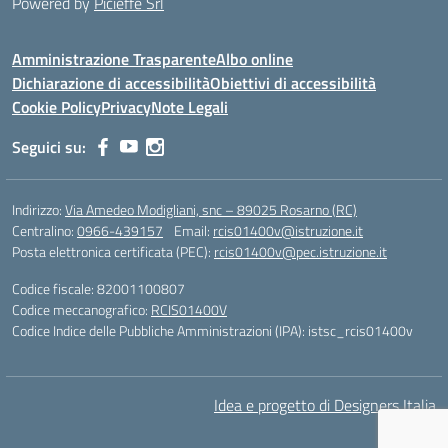
Powered by
Picieffe Srl
Amministrazione Trasparente
Albo online
Dichiarazione di accessibilità
Obiettivi di accessibilità
Cookie Policy
Privacy
Note Legali
Seguici su:
Indirizzo:
Via Amedeo Modigliani, snc – 89025 Rosarno (RC)
Centralino:
0966-439157
Email:
rcis01400v@istruzione.it
Posta elettronica certificata (PEC):
rcis01400v@pec.istruzione.it
Codice fiscale: 82001100807
Codice meccanografico:
RCIS01400V
Codice Indice delle Pubbliche Amministrazioni (IPA): istsc_rcis01400v
Idea e progetto di Designers Italia