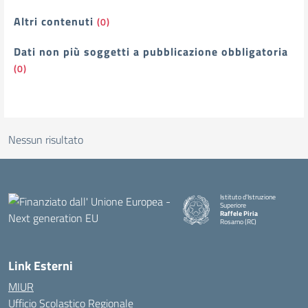
Altri contenuti
(0)
Dati non più soggetti a pubblicazione obbligatoria
(0)
Nessun risultato
Istituto d'Istruzione
Superiore
Raffele Piria
Rosarno (RC)
— Visita la pagina iniziale della
Link Esterni
MIUR
Ufficio Scolastico Regionale