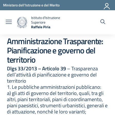
Vai ai contenuti
Vai al menu di navigazione
Vai al footer
Ministero dell'Istruzione e del Merito
Istituto d'Istruzione
Superiore
Raffele Piria
— Visita la pagina iniziale della scuola
Amministrazione Trasparente:
Pianificazione e governo del
territorio
Dlgs 33/2013 – Articolo 39
– Trasparenza
dell’attività di pianificazione e governo del
territorio
1. Le pubbliche amministrazioni pubblicano:
a) gli atti di governo del territorio, quali, tra gli
altri, piani territoriali, piani di coordinamento,
piani paesistici, strumenti urbanistici, generali e
di attuazione, nonché le loro varianti;