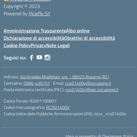
Copyright © 2023
Powered by
Picieffe Srl
Amministrazione Trasparente
Albo online
Dichiarazione di accessibilità
Obiettivi di accessibilità
Cookie Policy
Privacy
Note Legali
Seguici su:
Indirizzo:
Via Amedeo Modigliani, snc – 89025 Rosarno (RC)
Centralino:
0966-439157
Email:
rcis01400v@istruzione.it
Posta elettronica certificata (PEC):
rcis01400v@pec.istruzione.it
Codice fiscale: 82001100807
Codice meccanografico:
RCIS01400V
Codice Indice delle Pubbliche Amministrazioni (IPA): istsc_rcis01400v
Idea e progetto di Designers Italia