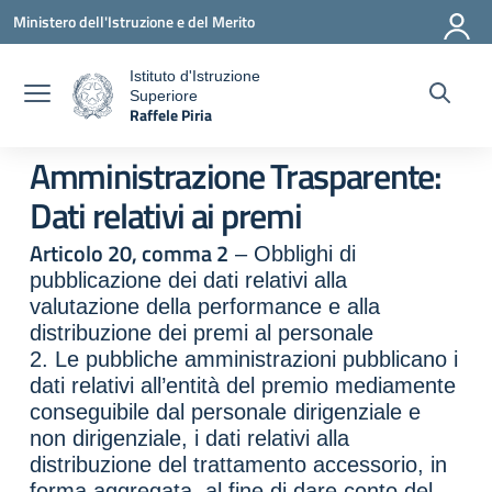
Vai ai contenuti
Vai al menu di navigazione
Vai al footer
Ministero dell'Istruzione e del Merito
Istituto d'Istruzione
Superiore
a
Raffele Piria
— Visita la pagina iniziale della scuola
Amministrazione Trasparente:
Dati relativi ai premi
Articolo 20, comma 2
– Obblighi di
pubblicazione dei dati relativi alla
valutazione della performance e alla
distribuzione dei premi al personale
2. Le pubbliche amministrazioni pubblicano i
dati relativi all’entità del premio mediamente
conseguibile dal personale dirigenziale e
non dirigenziale, i dati relativi alla
distribuzione del trattamento accessorio, in
forma aggregata, al fine di dare conto del