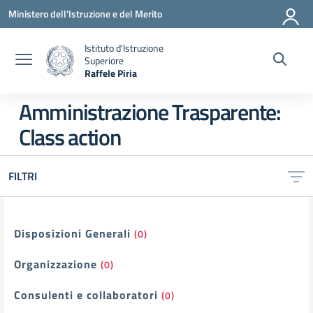
Vai ai contenuti
Vai al menu di navigazione
Vai al footer
Ministero dell'Istruzione e del Merito
Istituto d'Istruzione
Superiore
Raffele Piria
— Visita la pagina iniziale della scuola
Amministrazione Trasparente:
Class action
FILTRI
Filtri
Disposizioni Generali
(0)
Organizzazione
(0)
Consulenti e collaboratori
(0)