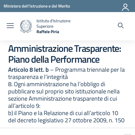
Vai ai contenuti
Vai al menu di navigazione
Vai al footer
Ministero dell'Istruzione e del Merito
Istituto d'Istruzione
Superiore
Raffele Piria
— Visita la pagina iniziale della scuola
Amministrazione Trasparente:
Piano della Performance
Articolo 8 lett. b
– Programma triennale per la
trasparenza e l’integrità
8. Ogni amministrazione ha l’obbligo di
pubblicare sul proprio sito istituzionale nella
sezione Amministrazione trasparente di cui
all’articolo 9:
b) il Piano e la Relazione di cui all’articolo 10
del decreto legislativo 27 ottobre 2009, n. 150