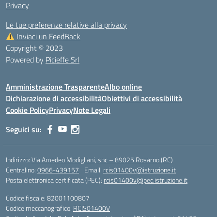
Privacy
Le tue preferenze relative alla privacy
Inviaci un FeedBack
Copyright © 2023
Powered by
Picieffe Srl
Amministrazione Trasparente
Albo online
Dichiarazione di accessibilità
Obiettivi di accessibilità
Cookie Policy
Privacy
Note Legali
Seguici su:
Indirizzo:
Via Amedeo Modigliani, snc – 89025 Rosarno (RC)
Centralino:
0966-439157
Email:
rcis01400v@istruzione.it
Posta elettronica certificata (PEC):
rcis01400v@pec.istruzione.it
Codice fiscale: 82001100807
Codice meccanografico:
RCIS01400V