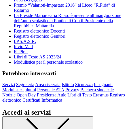
Premio “Valarioti-Impastato 2016” al Liceo “R.Piria” di
Rosarno
La Preside Mariarosaria Russo è presente all’inaugurazione
dell’anno scolastico a Ponticelli Con il Presidente della
Repubblica Mattarella
Registro elettronico Docenti
Registro elettronico Genitori
I.P.S.A.S.R.
Invio Mad
R. Piria
Libri di Testo AS 2023/24
Modulistica per il personale scolastico
Potrebbero interessarti
Servizi
Segreteria
Area riservata
Istituto
Sicurezza
Insegnanti
Modulistica
alunni
Personale ATA
Privacy
Bacheca sindacale
Notizie
Open Day
Presidenza
Aule
Libri di Testo
Erasmus
Registro
elettronico
Certificati
Informatica
Accedi ai servizi