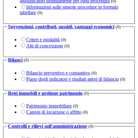
aggiudicatori distintamente per ogni procedura
(0)
Informazioni sulle singole procedure in formato
tabellare
(0)
Sovvenzioni, contributi, sussidi, vantaggi economici
(0)
Criteri e modalità
(0)
Atti di concessione
(0)
Bilanci
(0)
Bilancio preventivo e consuntivo
(0)
Piano degli indicatori e risultati attesi di bilancio
(0)
Beni immobili e gestione patrimonio
(0)
Patrimonio immobiliare
(0)
Canoni di locazione o affitto
(0)
Controlli e rilievi sull'amministrazione
(0)