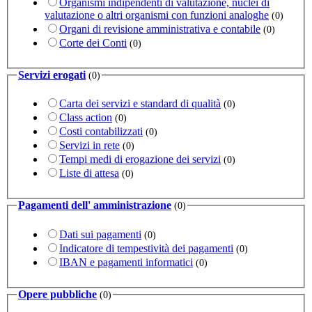
Organismi indipendenti di valutazione, nuclei di
valutazione o altri organismi con funzioni analoghe
(0)
Organi di revisione amministrativa e contabile
(0)
Corte dei Conti
(0)
Servizi erogati
(0)
Carta dei servizi e standard di qualità
(0)
Class action
(0)
Costi contabilizzati
(0)
Servizi in rete
(0)
Tempi medi di erogazione dei servizi
(0)
Liste di attesa
(0)
Pagamenti dell' amministrazione
(0)
Dati sui pagamenti
(0)
Indicatore di tempestività dei pagamenti
(0)
IBAN e pagamenti informatici
(0)
Opere pubbliche
(0)