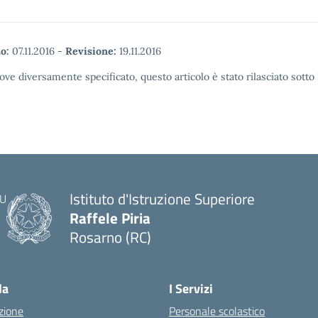
o:
07.11.2016
-
Revisione:
19.11.2016
ove diversamente specificato, questo articolo è stato rilasciato sott
Istituto d'Istruzione Superiore
Raffele Piria
Rosarno (RC)
— Visita la pagina iniziale della scuola
la
I Servizi
zione
Personale scolastico