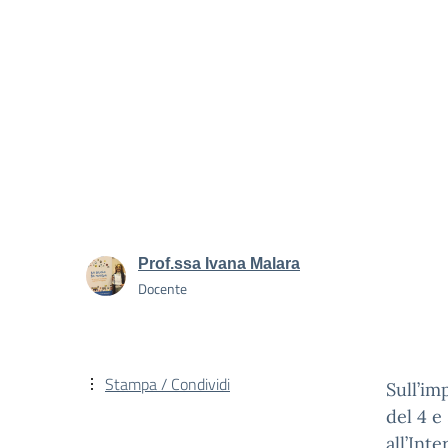
Prof.ssa Ivana Malara
Docente
Stampa / Condividi
Sull’im
del 4 e
all’Int