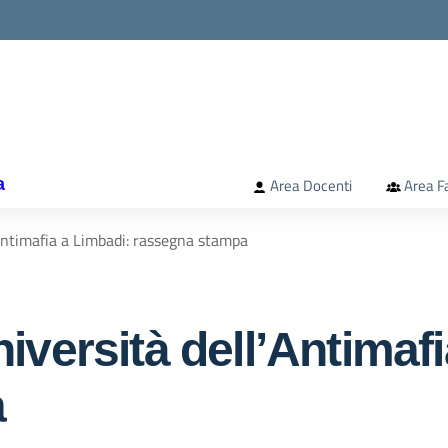
la scuola
a
Area Docenti
Area F
Antimafia a Limbadi: rassegna stampa
versità dell’Antimafi
a