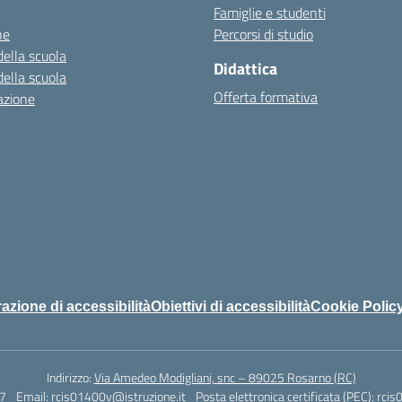
Famiglie e studenti
ne
Percorsi di studio
della scuola
Didattica
della scuola
Offerta formativa
azione
azione di accessibilità
Obiettivi di accessibilità
Cookie Polic
Indirizzo:
Via Amedeo Modigliani, snc – 89025 Rosarno (RC)
7
Email:
rcis01400v@istruzione.it
Posta elettronica certificata (PEC):
rcis