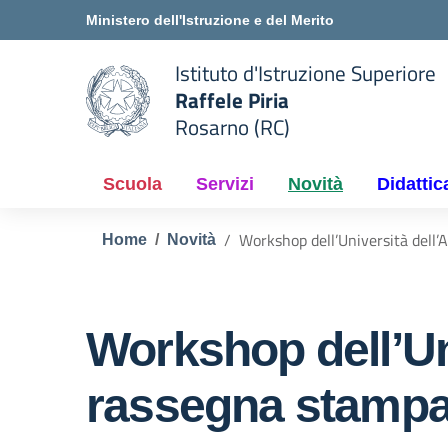
Vai ai contenuti
Vai al menu di navigazione
Vai al footer
Ministero dell'Istruzione e del Merito
Istituto d'Istruzione Superiore
Raffele Piria
Rosarno (RC)
 della scuola
— Visita la pagina iniziale del
Scuola
Servizi
Novità
Didattic
Workshop dell’Università dell’
Home
Novità
Workshop dell’Uni
rassegna stamp