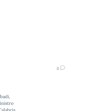
0
badi,
inistro
Calabria