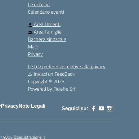
Le circolari
Calendario eventi
Area Docenti
Area Famiglie
Bacheca sindacale
MaD
Privacy
Le tue preferenze relative alla privacy
⚠️
Inviaci un FeedBack
Copyright © 2023
Powered by
Picieffe Srl
y
Privacy
Note Legali
Seguici su:
01400v@pec.istruzione.it