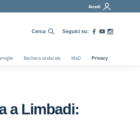
Accedi
Seguici su:
Cerca
amiglie
Bacheca sindacale
MaD
Privacy
a a Limbadi: