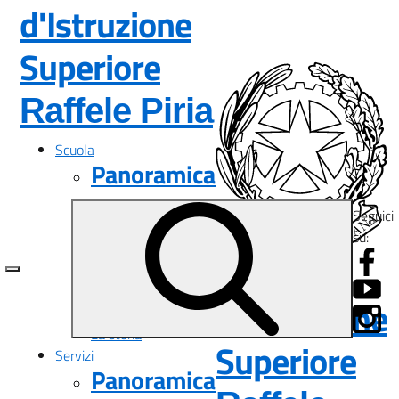
d'Istruzione
Superiore
— Visita la p
Raffele Piria
Scuola
Panoramica
Presentazione
Seguici
I luoghi
su:
Le persone
Istituto
I numeri della scuola
Le carte della scuola
d'Istruzione
Organizzazione
La storia
Superiore
Servizi
Panoramica