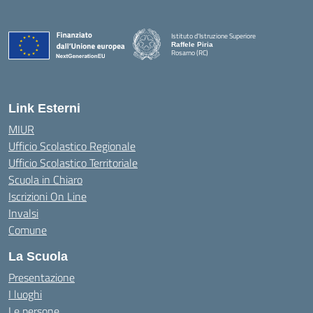
Istituto d'Istruzione Superiore
Raffele Piria
Rosarno (RC)
— Visita la pagina iniziale della scuola
Link Esterni
MIUR
Ufficio Scolastico Regionale
Ufficio Scolastico Territoriale
Scuola in Chiaro
Iscrizioni On Line
Invalsi
Comune
La Scuola
Presentazione
I luoghi
Le persone