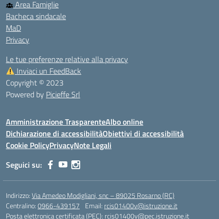
Area Famiglie
Bacheca sindacale
MaD
Privacy
Le tue preferenze relative alla privacy
Inviaci un FeedBack
Copyright © 2023
Powered by
Picieffe Srl
Amministrazione Trasparente
Albo online
Dichiarazione di accessibilità
Obiettivi di accessibilità
Cookie Policy
Privacy
Note Legali
Seguici su:
Indirizzo:
Via Amedeo Modigliani, snc – 89025 Rosarno (RC)
Centralino:
0966-439157
Email:
rcis01400v@istruzione.it
Posta elettronica certificata (PEC):
rcis01400v@pec.istruzione.it