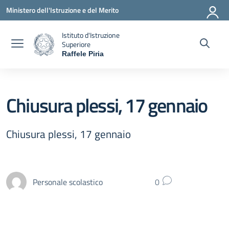
Vai ai contenuti
Vai al menu di navigazione
Vai al footer
Ministero dell'Istruzione e del Merito
Istituto d'Istruzione
Superiore
Raffele Piria
— Visita la pagina iniziale della scuola
Chiusura plessi, 17 gennaio
Chiusura plessi, 17 gennaio
Personale scolastico
0