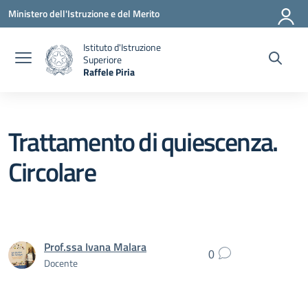
Vai ai contenuti
Vai al menu di navigazione
Vai al footer
Ministero dell'Istruzione e del Merito
Istituto d'Istruzione
Superiore
Raffele Piria
— Visita la pagina iniziale della scuola
Trattamento di quiescenza.
Circolare
Prof.ssa Ivana Malara
0
Docente