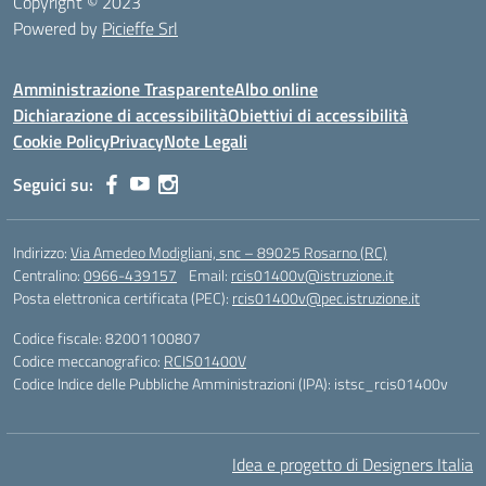
Copyright © 2023
Powered by
Picieffe Srl
Amministrazione Trasparente
Albo online
Dichiarazione di accessibilità
Obiettivi di accessibilità
Cookie Policy
Privacy
Note Legali
Seguici su:
Indirizzo:
Via Amedeo Modigliani, snc – 89025 Rosarno (RC)
Centralino:
0966-439157
Email:
rcis01400v@istruzione.it
Posta elettronica certificata (PEC):
rcis01400v@pec.istruzione.it
Codice fiscale: 82001100807
Codice meccanografico:
RCIS01400V
Codice Indice delle Pubbliche Amministrazioni (IPA): istsc_rcis01400v
Idea e progetto di Designers Italia