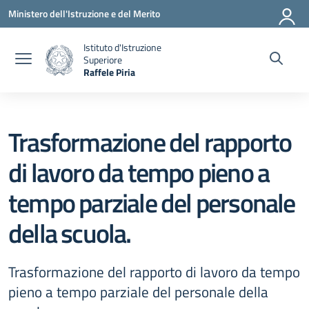
Vai ai contenuti
Vai al menu di navigazione
Vai al footer
Ministero dell'Istruzione e del Merito
Istituto d'Istruzione
Superiore
Raffele Piria
— Visita la pagina iniziale della scuola
Trasformazione del rapporto
di lavoro da tempo pieno a
tempo parziale del personale
della scuola.
Trasformazione del rapporto di lavoro da tempo
pieno a tempo parziale del personale della