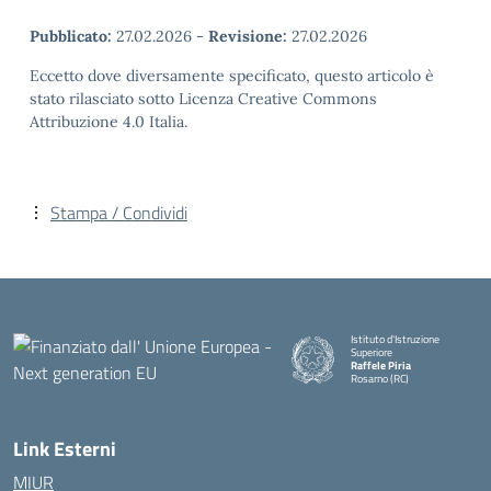
Pubblicato:
27.02.2026
-
Revisione:
27.02.2026
Eccetto dove diversamente specificato, questo articolo è
stato rilasciato sotto Licenza Creative Commons
Attribuzione 4.0 Italia.
Stampa / Condividi
Istituto d'Istruzione
Superiore
Raffele Piria
Rosarno (RC)
— Visita la pagina iniziale della
Link Esterni
MIUR