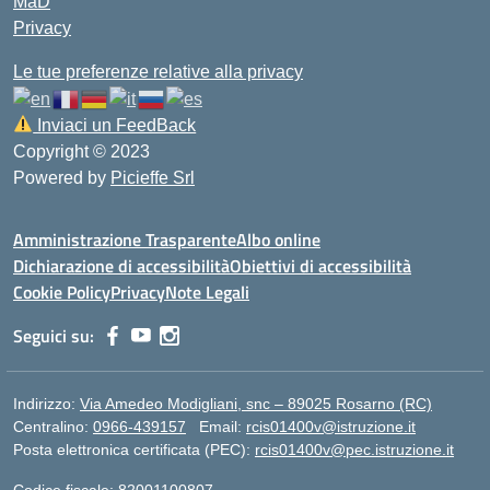
MaD
Privacy
Le tue preferenze relative alla privacy
Inviaci un FeedBack
Copyright © 2023
Powered by
Picieffe Srl
Amministrazione Trasparente
Albo online
Dichiarazione di accessibilità
Obiettivi di accessibilità
Cookie Policy
Privacy
Note Legali
Seguici su:
Indirizzo:
Via Amedeo Modigliani, snc – 89025 Rosarno (RC)
Centralino:
0966-439157
Email:
rcis01400v@istruzione.it
Posta elettronica certificata (PEC):
rcis01400v@pec.istruzione.it
Codice fiscale: 82001100807