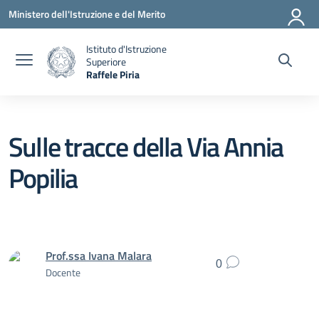
Vai ai contenuti
Vai al menu di navigazione
Vai al footer
Ministero dell'Istruzione e del Merito
Istituto d'Istruzione
Superiore
Raffele Piria
— Visita la pagina iniziale della scuola
Sulle tracce della Via Annia
Popilia
Prof.ssa Ivana Malara
0
Docente