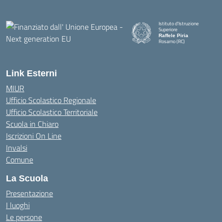
Istituto d'Istruzione
Superiore
Raffele Piria
Rosarno (RC)
— Visita la pagina iniziale della
Link Esterni
MIUR
Ufficio Scolastico Regionale
Ufficio Scolastico Territoriale
Scuola in Chiaro
Iscrizioni On Line
Invalsi
Comune
La Scuola
Presentazione
I luoghi
Le persone