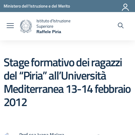
Vai ai contenuti
Vai al menu di navigazione
Vai al footer
Ministero dell'Istruzione e del Merito
Istituto d'Istruzione
Superiore
Raffele Piria
— Visita la pagina iniziale della scuola
Stage formativo dei ragazzi
del “Piria” all’Università
Mediterranea 13-14 febbraio
2012
Prof.ssa Ivana Malara