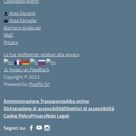
Calendario eventi
Area Docenti
Area Famiglie
Bacheca sindacale
MaD
Privacy
Le tue preferenze relative alla privacy
⚠️
Inviaci un FeedBack
Copyright © 2023
Powered by
Picieffe Srl
Amministrazione Trasparente
Albo online
Dichiarazione di accessibilità
Obiettivi di accessibilità
Cookie Policy
Privacy
Note Legali
Seguici su: