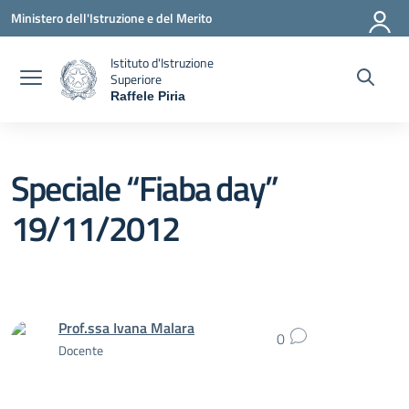
Vai ai contenuti
Vai al menu di navigazione
Vai al footer
Ministero dell'Istruzione e del Merito
Istituto d'Istruzione
Superiore
Raffele Piria
— Visita la pagina iniziale della scuola
Speciale “Fiaba day”
19/11/2012
Prof.ssa Ivana Malara
0
Docente