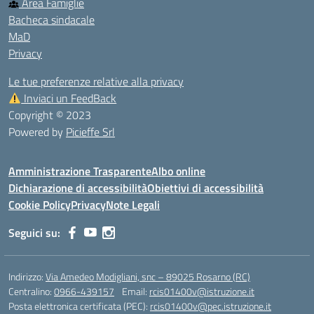
Area Famiglie
Bacheca sindacale
MaD
Privacy
Le tue preferenze relative alla privacy
Inviaci un FeedBack
Copyright © 2023
Powered by
Picieffe Srl
Amministrazione Trasparente
Albo online
Dichiarazione di accessibilità
Obiettivi di accessibilità
Cookie Policy
Privacy
Note Legali
Seguici su:
Indirizzo:
Via Amedeo Modigliani, snc – 89025 Rosarno (RC)
Centralino:
0966-439157
Email:
rcis01400v@istruzione.it
Posta elettronica certificata (PEC):
rcis01400v@pec.istruzione.it