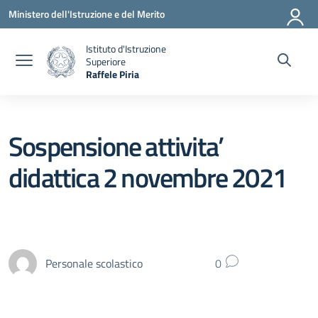
Vai ai contenuti
Vai al menu di navigazione
Vai al footer
Ministero dell'Istruzione e del Merito
Istituto d'Istruzione
Superiore
Raffele Piria
— Visita la pagina iniziale della scuola
Sospensione attivita’
didattica 2 novembre 2021
Personale scolastico
0