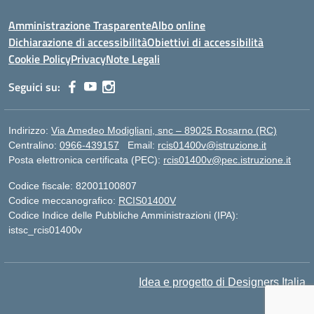
Amministrazione Trasparente
Albo online
Dichiarazione di accessibilità
Obiettivi di accessibilità
Cookie Policy
Privacy
Note Legali
Seguici su:
Indirizzo:
Via Amedeo Modigliani, snc – 89025 Rosarno (RC)
Centralino:
0966-439157
Email:
rcis01400v@istruzione.it
Posta elettronica certificata (PEC):
rcis01400v@pec.istruzione.it
Codice fiscale: 82001100807
Codice meccanografico:
RCIS01400V
Codice Indice delle Pubbliche Amministrazioni (IPA):
istsc_rcis01400v
Idea e progetto di Designers Italia