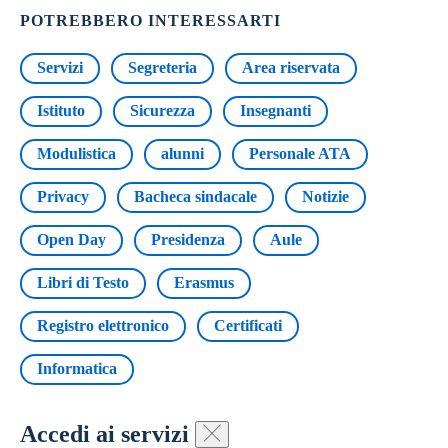
POTREBBERO INTERESSARTI
Servizi
Segreteria
Area riservata
Istituto
Sicurezza
Insegnanti
Modulistica
alunni
Personale ATA
Privacy
Bacheca sindacale
Notizie
Open Day
Presidenza
Aule
Libri di Testo
Erasmus
Registro elettronico
Certificati
Informatica
Accedi ai servizi