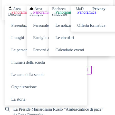
Area
Area
Bacheca
MaD
Privacy
Panoramica
Panoramica
Panoramica
Panoramica
Docenti
Famiglie
sindacale
Presentazione
Personale scolastico
Le notizie
Offerta formativa
Cerca
I luoghi
Famiglie e studenti
Le circolari
Le persone
Percorsi di studio
Calendario eventi
SCUOLA
Cerca nella sezione
I numeri della scuola
NOVITÀ
SERVIZI
Cerca tra le
Cerca nei
Le carte della scuola
TUTTO IL SITO
Cerca in
Organizzazione
RICERCHE FREQUENTI
La storia
La Preside Mariarosaria Russo “Ambasciatrice di pace”
da Papa Bergoglio