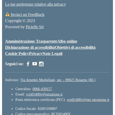
Le tue preferenze relative alla privacy
Inviaci un FeedBack
Copyright © 2023
Powered by
Picieffe Srl
Amministrazione Trasparente
Albo online
Dichiarazione di accessibilità
Obiettivi di accessibilità
Cookie Policy
Privacy
Note Legali
Seguici su:
Indirizzo:
Via Amedeo Modigliani, snc – 89025 Rosarno (RC)
Centralino:
0966-439157
Email:
rcis01400v@istruzione.it
Posta elettronica certificata (PEC):
rcis01400v@pec.istruzione.it
Codice fiscale: 82001100807
Codice meccanografico:
RCIS01400V