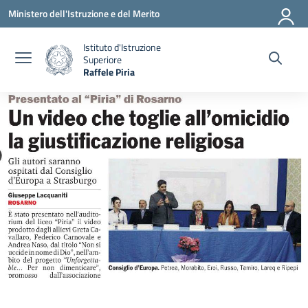
Vai ai contenuti
Vai al menu di navigazione
Vai al footer
Ministero dell'Istruzione e del Merito
Istituto d'Istruzione
Superiore
Raffele Piria
— Visita la pagina iniziale della scuola