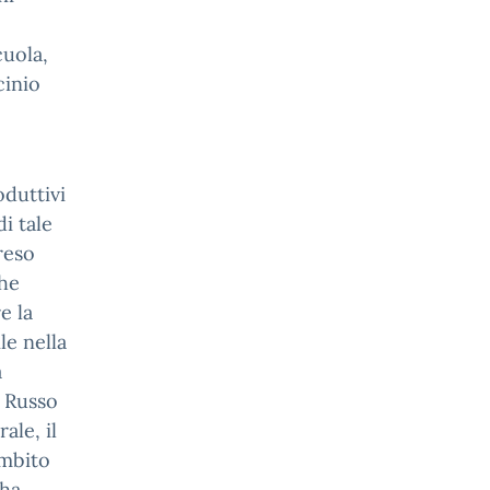
cuola,
cinio
oduttivi
di tale
reso
che
e la
le nella
a
e Russo
ale, il
ambito
 ha