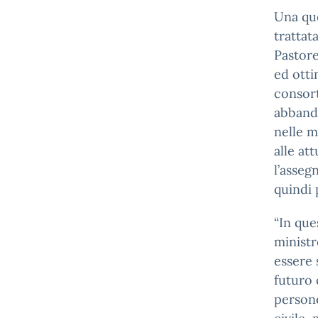
Una que
trattat
Pastore
ed otti
consort
abbando
nelle m
alle at
l’asseg
quindi 
“In que
minist
essere 
futuro 
persone