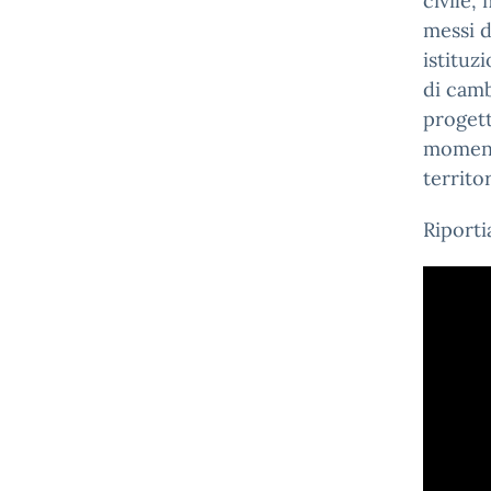
civile,
messi d
istituz
di camb
progett
momenti
territor
Riporti