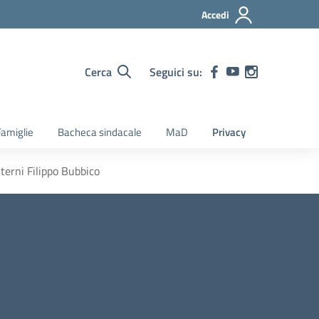
Accedi
Cerca
Seguici su:
amiglie
Bacheca sindacale
MaD
Privacy
nterni Filippo Bubbico