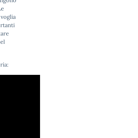
vengono
Le
 voglia
rtanti
tare
el
ria: