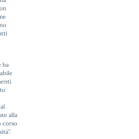
con
ome
ono
tti
e ha
abile
menti
tto
al
te alla
n corso
ità”.