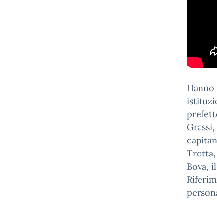
Hanno i
istituz
prefett
Grassi,
capitan
Trotta,
Bova, i
Riferim
persona