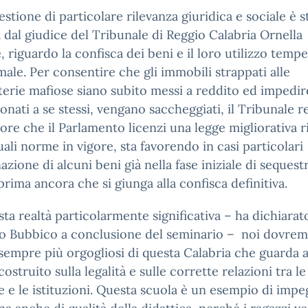
stione di particolare rilevanza giuridica e sociale è s
a dal giudice del Tribunale di Reggio Calabria Ornella
, riguardo la confisca dei beni e il loro utilizzo tempe
male. Per consentire che gli immobili strappati alle
erie mafiose siano subito messi a reddito ed impedir
nati a se stessi, vengano saccheggiati, il Tribunale r
ore che il Parlamento licenzi una legge migliorativa r
tuali norme in vigore, sta favorendo in casi particolari
nazione di alcuni beni già nella fase iniziale di sequest
prima ancora che si giunga alla confisca definitiva.
sta realtà particolarmente significativa – ha dichiarato
ro Bubbico a conclusione del seminario – noi dovre
sempre più orgogliosi di questa Calabria che guarda a
costruito sulla legalità e sulle corrette relazioni tra le
 e le istituzioni. Questa scuola è un esempio di imp