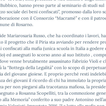
 Bubbico, hanno preso parte al seminario di studi sul
izzo sociale dei beni confiscati”, promosso dalla loro s
aborazione con il Consorzio “Macramè” e con il patro
mune di Rosarno.
ide Mariarosaria Russo, che ha coordinato i lavori, ha
ato il progetto che il Piria sta avviando per rendere pr
i confiscati alla mafia (unica scuola in Italia a godere 
gio) ed assegnati lo scorso anno al suo Istituto , comp
dove venne brutalmente assassinato Fabrizio Violi e 
à la “Bottega della Legalità” con lo scopo di perpetuar
 del giovane gioiese. E proprio perché resti indelebi
za dei giovani il ricordo di chi ha immolato la propri
za per non piegarsi alla tracotanza mafiosa, la presid
egnato a Rosanna Scopelliti, tra la commozione gener
 alla Memoria” conferito a suo padre Antonino nell’
mio Valarioti-Impastato 2016. “La lotta alla mafia non