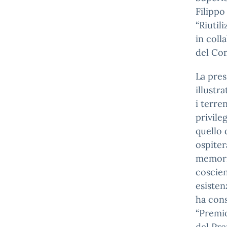
Filippo
“Riutil
in coll
del Co
La pres
illustr
i terren
privile
quello 
ospiter
memoria
coscien
esisten
ha cons
“Premio
del Pre