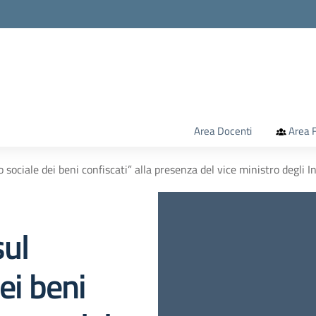
la scuola
Area Docenti
Area F
o sociale dei beni confiscati” alla presenza del vice ministro degli I
sul
dei beni