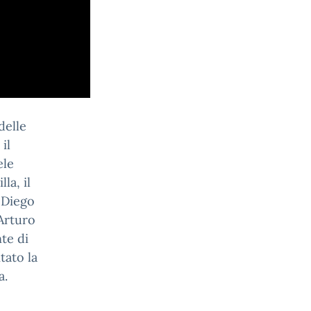
delle
il
ele
la, il
 Diego
Arturo
te di
tato la
a.