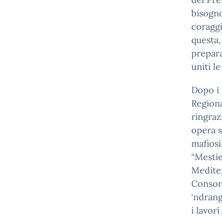
bisogno
coraggi
questa,
prepara
uniti l
Dopo i 
Regiona
ringraz
opera s
mafiosi
“Mestie
Mediter
Consorz
‘ndrang
i lavor