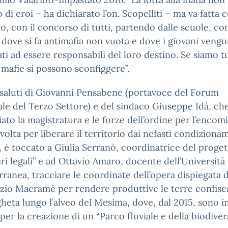
 di eroi – ha dichiarato l’on. Scopelliti – ma va fatta 
o, con il concorso di tutti, partendo dalle scuole, c
 dove si fa antimafia non vuota e dove i giovani veng
ti ad essere responsabili del loro destino. Se siamo tu
e mafie si possono sconfiggere”.
saluti di Giovanni Pensabene (portavoce del Forum
le del Terzo Settore) e del sindaco Giuseppe Idà, ch
iato la magistratura e le forze dell’ordine per l’encomi
volta per liberare il territorio dai nefasti condiziona
, è toccato a Giulia Serranò, coordinatrice del proge
ri legali” e ad Ottavio Amaro, docente dell’Università
ranea, tracciare le coordinate dell’opera dispiegata d
io Macramè per rendere produttive le terre confisca
heta lungo l’alveo del Mesima, dove, dal 2015, sono i
i per la creazione di un “Parco fluviale e della biodivers