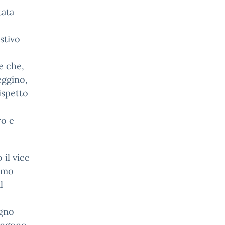
tata
stivo
e che,
eggino,
ispetto
ro e
 il vice
mmo
l
egno