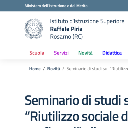
Vai ai contenuti
Vai al menu di navigazione
Vai al footer
Ministero dell'Istruzione e del Merito
Istituto d'Istruzione Superiore
Raffele Piria
Rosarno (RC)
 della scuola
— Visita la pagina iniziale del
Scuola
Servizi
Novità
Didattica
Home
Novità
Seminario di studi sul “Riutilizz
Seminario di studi 
“Riutilizzo sociale 