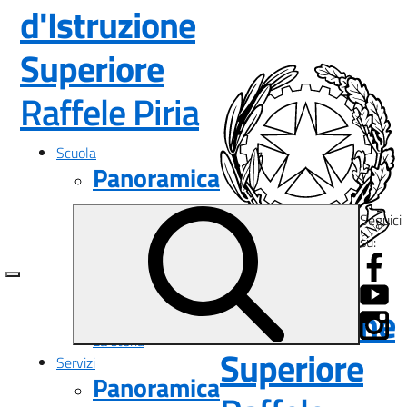
d'Istruzione
Superiore
— Visita la pa
Raffele Piria
Scuola
Panoramica
Presentazione
Seguici
I luoghi
su:
Le persone
Istituto
I numeri della scuola
Le carte della scuola
d'Istruzione
Organizzazione
La storia
Superiore
Servizi
Panoramica