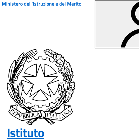
Vai ai contenuti
Vai al menu di navigazione
Vai al footer
Ministero dell'Istruzione e del Merito
Istituto