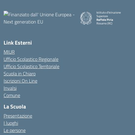
Istituto d'Istruzione
Superiore
Raffele Piria
Rosarno (RC)
— Visita la pagina iniziale della
Link Esterni
MIUR
Ufficio Scolastico Regionale
Ufficio Scolastico Territoriale
Scuola in Chiaro
Iscrizioni On Line
Invalsi
Comune
La Scuola
Presentazione
I luoghi
Le persone