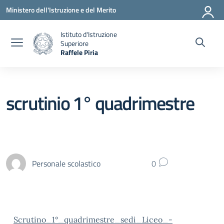
Vai ai contenuti
Vai al menu di navigazione
Vai al footer
Ministero dell'Istruzione e del Merito
Istituto d'Istruzione
Superiore
Raffele Piria
— Visita la pagina iniziale della scuola
scrutinio 1° quadrimestre
Personale scolastico
0
Scrutino_1°_quadrimestre_sedi_Liceo_-