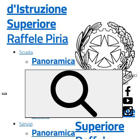
d'Istruzione
Superiore
— Visita la pa
Raffele Piria
Scuola
Panoramica
Presentazione
Seguici
I luoghi
su:
Le persone
Istituto
I numeri della scuola
Le carte della scuola
d'Istruzione
Organizzazione
La storia
Superiore
Servizi
Panoramica