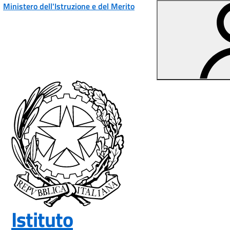
Vai ai contenuti
Vai al menu di navigazione
Vai al footer
Ministero dell'Istruzione e del Merito
Istituto