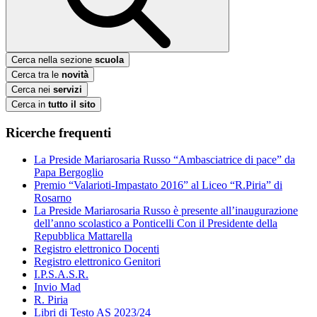
Cerca nella sezione
scuola
Cerca tra le
novità
Cerca nei
servizi
Cerca in
tutto il sito
Ricerche frequenti
La Preside Mariarosaria Russo “Ambasciatrice di pace” da
Papa Bergoglio
Premio “Valarioti-Impastato 2016” al Liceo “R.Piria” di
Rosarno
La Preside Mariarosaria Russo è presente all’inaugurazione
dell’anno scolastico a Ponticelli Con il Presidente della
Repubblica Mattarella
Registro elettronico Docenti
Registro elettronico Genitori
I.P.S.A.S.R.
Invio Mad
R. Piria
Libri di Testo AS 2023/24