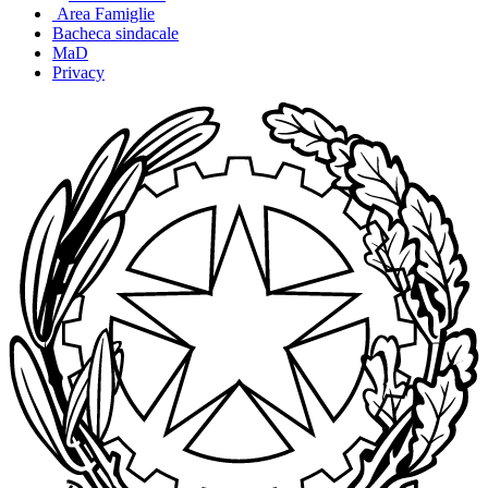
Area Famiglie
Bacheca sindacale
MaD
Privacy