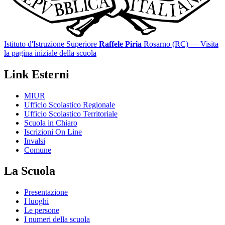
Istituto d'Istruzione Superiore
Raffele Piria
Rosarno (RC)
— Visita
la pagina iniziale della scuola
Link Esterni
MIUR
Ufficio Scolastico Regionale
Ufficio Scolastico Territoriale
Scuola in Chiaro
Iscrizioni On Line
Invalsi
Comune
La Scuola
Presentazione
I luoghi
Le persone
I numeri della scuola