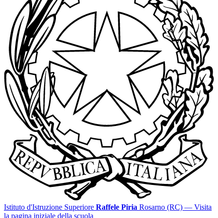
Istituto d'Istruzione Superiore
Raffele Piria
Rosarno (RC)
— Visita
la pagina iniziale della scuola