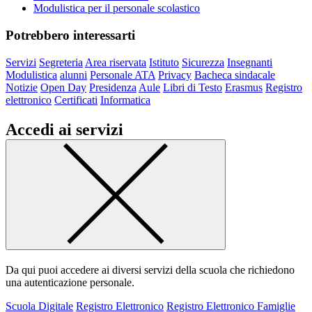
Modulistica per il personale scolastico
Potrebbero interessarti
Servizi
Segreteria
Area riservata
Istituto
Sicurezza
Insegnanti
Modulistica
alunni
Personale ATA
Privacy
Bacheca sindacale
Notizie
Open Day
Presidenza
Aule
Libri di Testo
Erasmus
Registro
elettronico
Certificati
Informatica
Accedi ai servizi
Da qui puoi accedere ai diversi servizi della scuola che richiedono
una autenticazione personale.
Scuola Digitale
Registro Elettronico
Registro Elettronico Famiglie