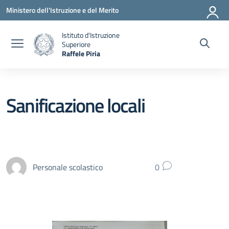
Vai ai contenuti
Vai al menu di navigazione
Vai al footer
Ministero dell'Istruzione e del Merito
Istituto d'Istruzione
Superiore
Raffele Piria
— Visita la pagina iniziale della scuola
Sanificazione locali
Personale scolastico
0