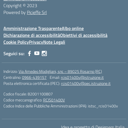
Copyright © 2023
Powered by
Picieffe Srl
Amministrazione Trasparente
Albo online
Dichiarazione di accessibilità
Obiettivi di accessibilità
Cookie Policy
Privacy
Note Legali
Seguici su:
Indirizzo:
Via Amedeo Modigliani, snc – 89025 Rosarno (RC)
Centralino:
0966-439157
Email:
rcis01400v@istruzione.it
Posta elettronica certificata (PEC):
rcis01400v@pec.istruzione.it
Codice fiscale: 82001100807
Codice meccanografico:
RCIS01400V
Codice Indice delle Pubbliche Amministrazioni (IPA): istsc_rcis01400v
Idea e progetto di Designers Italia