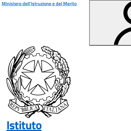
Vai ai contenuti
Vai al menu di navigazione
Vai al footer
Ministero dell'Istruzione e del Merito
Istituto