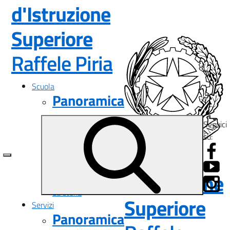
d'Istruzione
Superiore
— Visita la pa
Raffele Piria
Scuola
Panoramica
Presentazione
Seguici
I luoghi
su:
Le persone
Istituto
I numeri della scuola
Le carte della scuola
d'Istruzione
Organizzazione
La storia
Superiore
Servizi
Panoramica