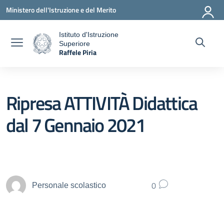
Vai ai contenuti
Vai al menu di navigazione
Vai al footer
Ministero dell'Istruzione e del Merito
Istituto d'Istruzione
Superiore
a
Raffele Piria
— Visita la pagina iniziale della scuola
Ripresa ATTIVITÀ Didattica
dal 7 Gennaio 2021
0
Personale scolastico