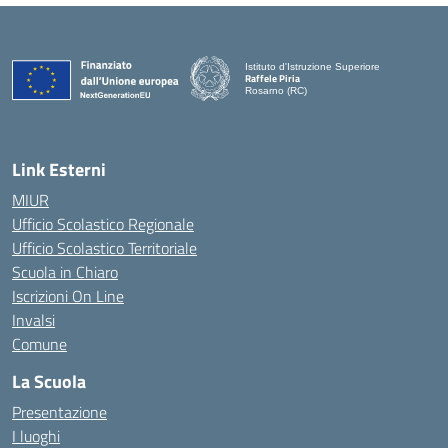
Istituto d'Istruzione Superiore
Raffele Piria
Rosarno (RC)
— Visita la pagina iniziale della scuola
Link Esterni
MIUR
Ufficio Scolastico Regionale
Ufficio Scolastico Territoriale
Scuola in Chiaro
Iscrizioni On Line
Invalsi
Comune
La Scuola
Presentazione
I luoghi