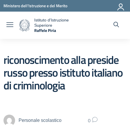
Vai ai contenuti
Vai al menu di navigazione
Vai al footer
Ministero dell'Istruzione e del Merito
Istituto d'Istruzione
Superiore
a
Raffele Piria
— Visita la pagina iniziale della scuola
riconoscimento alla preside
russo presso istituto italiano
di criminologia
0
Personale scolastico