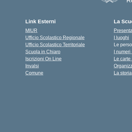
R
— 
Link Esterni
La Scu
MIUR
Present
Ufficio Scolastico Regionale
I luoghi
Ufficio Scolastico Territoriale
Le pers
Scuola in Chiaro
I numeri
Iscrizioni On Line
Le carte
Invalsi
Organiz
Comune
La storia