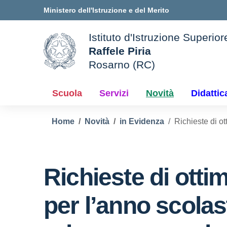
Vai ai contenuti
Vai al menu di navigazione
Vai al footer
Ministero dell'Istruzione e del Merito
Istituto d'Istruzione Superior
Raffele Piria
Rosarno (RC)
le della scuola
— Visita la pagina iniziale d
Scuola
Servizi
Novità
Didattic
Home
Novità
in Evidenza
Richieste di o
Richieste di otti
per l’anno scolas