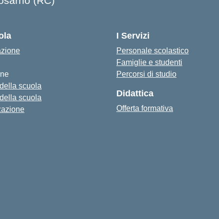
osarno (RC)
Visita la pagina iniziale della scuola
ola
I Servizi
azione
Personale scolastico
Famiglie e studenti
one
Percorsi di studio
 della scuola
Didattica
 della scuola
Offerta formativa
zazione