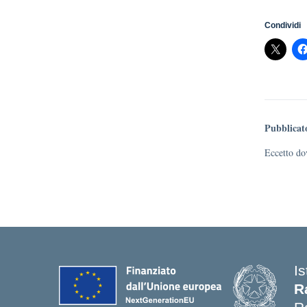
Condividi
Pubblicat
Eccetto dov
Is
R