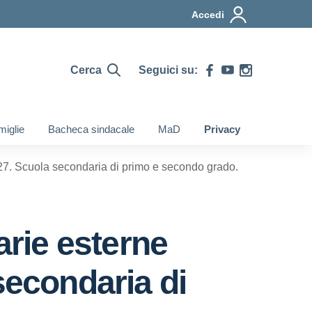
Accedi
Cerca
Seguici su:
iglie
Bacheca sindacale
MaD
Privacy
6/27. Scuola secondaria di primo e secondo grado.
arie esterne
secondaria di