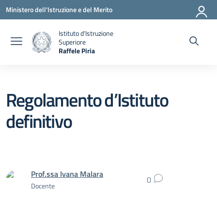
Vai ai contenuti
Vai al menu di navigazione
Vai al footer
Ministero dell'Istruzione e del Merito
Istituto d'Istruzione
Superiore
Raffele Piria
— Visita la pagina iniziale della scuola
Regolamento d’Istituto
definitivo
Prof.ssa Ivana Malara
0
Docente