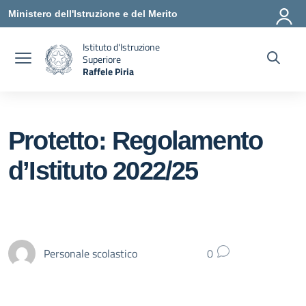
Vai ai contenuti
Vai al menu di navigazione
Vai al footer
Ministero dell'Istruzione e del Merito
Istituto d'Istruzione
Superiore
Raffele Piria
— Visita la pagina iniziale della scuola
Protetto: Regolamento
d’Istituto 2022/25
Personale scolastico
0