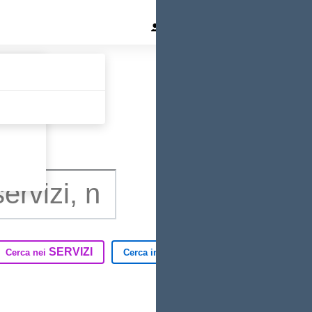
Area Docenti
Area Famigl
SERVIZI
TUTTO IL SITO
Cerca nei
Cerca in