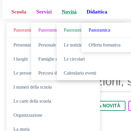
Scuola
Servizi
Novità
Didattica
Panoramica
Panoramica
Panoramica
Panoramica
Cerca
Presentazione
Personale scolastico
Le notizie
Offerta formativa
I luoghi
Famiglie e studenti
Le circolari
Le persone
Percorsi di studio
Calendario eventi
I numeri della scuola
Le carte della scuola
SCUOLA
NOVITÀ
Cerca nella sezione
Cerca tra le
Organizzazione
La storia