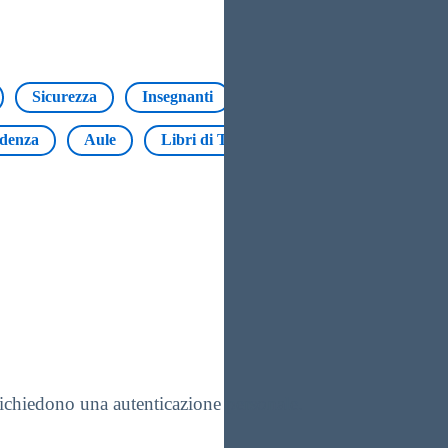
Sicurezza
Insegnanti
Modulistica
alunni
idenza
Aule
Libri di Testo
Erasmus
Regist
 richiedono una autenticazione personale.