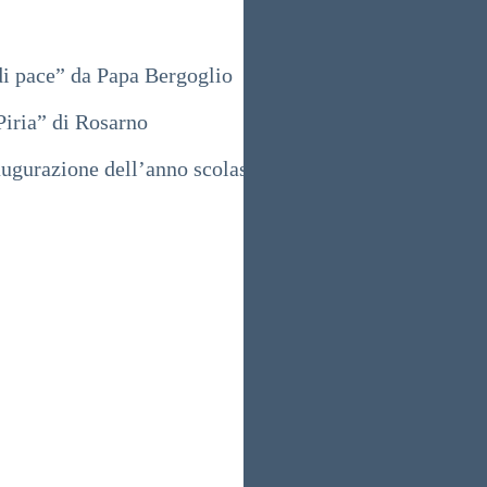
i pace” da Papa Bergoglio
Piria” di Rosarno
ugurazione dell’anno scolastico a Ponticelli Con il Pre