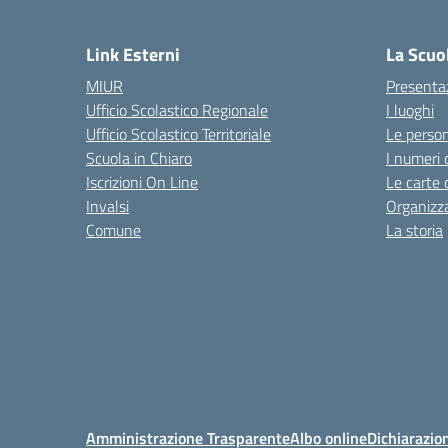
Link Esterni
La Scuo
MIUR
Presenta
Ufficio Scolastico Regionale
I luoghi
Ufficio Scolastico Territoriale
Le perso
Scuola in Chiaro
I numeri 
Iscrizioni On Line
Le carte 
Invalsi
Organizz
Comune
La storia
Amministrazione Trasparente
Albo online
Dichiarazion