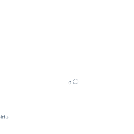
0
iria-