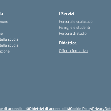
— Visita la pagina iniziale della scuola
la
I Servizi
zione
Personale scolastico
Famiglie e studenti
ne
Percorsi di studio
della scuola
Didattica
della scuola
Offerta formativa
azione
e di accessibilità
Obiettivi di accessibilità
Cookie Policy
Privacy
Not