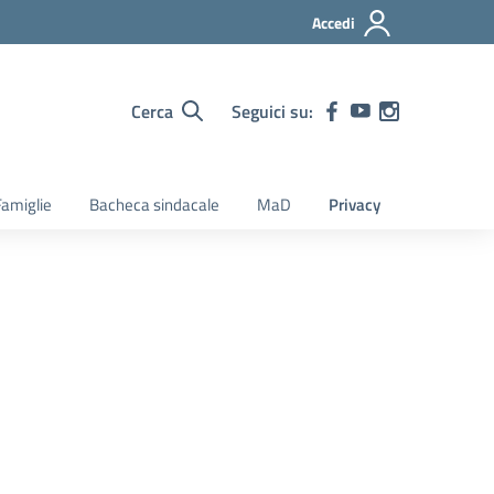
Accedi
Cerca
Seguici su:
amiglie
Bacheca sindacale
MaD
Privacy