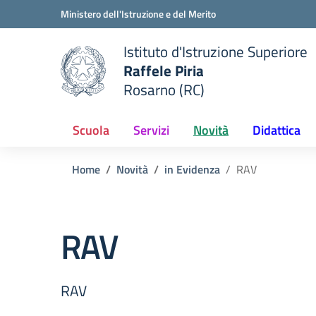
Vai ai contenuti
Vai al menu di navigazione
Vai al footer
Ministero dell'Istruzione e del Merito
Istituto d'Istruzione Superiore
Raffele Piria
Rosarno (RC)
 della scuola
— Visita la pagina iniziale del
Scuola
Servizi
Novità
Didattica
Home
Novità
in Evidenza
RAV
RAV
RAV