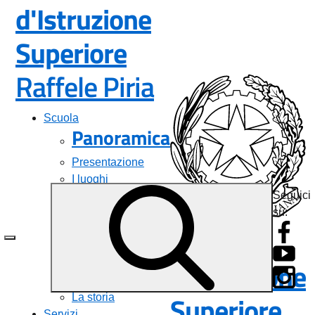
d'Istruzione
Superiore
— Visita la pa
Raffele Piria
Scuola
Panoramica
Presentazione
I luoghi
Seguici
Le persone
su:
I numeri della
Istituto
scuola
Le carte della
d'Istruzione
scuola
Organizzazione
Superiore
La storia
Servizi