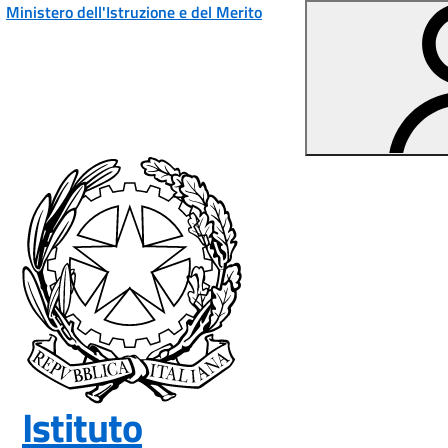
Ministero dell'Istruzione e del Merito
Vai ai contenuti
Vai al menu di navigazione
Vai al footer
Istituto