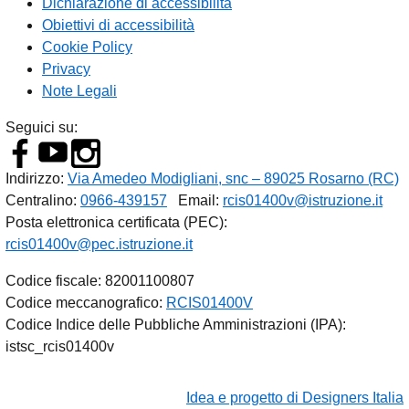
Dichiarazione di accessibilità
Obiettivi di accessibilità
Cookie Policy
Privacy
Note Legali
Seguici su:
Indirizzo:
Via Amedeo Modigliani, snc – 89025 Rosarno (RC)
Centralino:
0966-439157
Email:
rcis01400v@istruzione.it
Posta elettronica certificata (PEC):
rcis01400v@pec.istruzione.it
Codice fiscale: 82001100807
Codice meccanografico:
RCIS01400V
Codice Indice delle Pubbliche Amministrazioni (IPA):
istsc_rcis01400v
Idea e progetto di Designers Italia