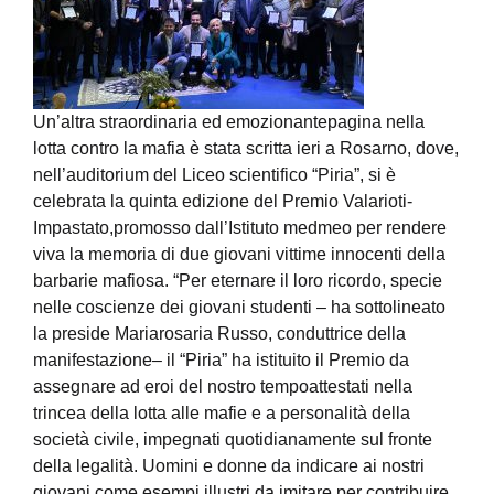
Un’altra
straordinaria ed emozionante
pagina
nella
lotta contro la mafia è stata scritta ieri a
Rosarno
, dove,
nell’auditorium del Liceo scientifico “
Piria
”
,
si è
celebrata la quinta edizione del Premio
Valarioti-
Impastato
,
promosso
dall’Istituto
medmeo
per rendere
viva la memoria di due giovani vittime innocenti della
barbarie mafio
sa.
“
Per eternare il loro ricord
o, specie
nelle coscienze dei giovani studenti
– ha sottolineato
la preside Mariarosaria Russo, conduttrice della
manifestazione
–
il
“
Piria
” ha istituito il Premio
da
assegnare ad
eroi del nostro tempo
attestati nella
trincea della lotta alle mafie
e a personalità della
società civile, impegnati quotidianamente sul fronte
della legalità.
Uomini e donne da indicare ai nostri
giovani come esempi illustri da imitare per
contribuire