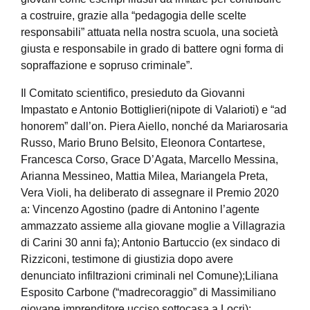
a
costruire
, grazie alla “pedagogia delle scelte
responsabili” attuata nella nostra scuola,
una società
giusta e responsabile in grado di battere ogni forma di
sopraffazione e sopruso criminale”.
Il Comitato scientifico, presieduto da Giovanni
Impastato e Antonio
Bottiglieri
(nipote di
Valarioti
) e “
ad
honorem” dall’on. Piera
Aiello
, nonché da Mariarosaria
Russ
o, Mario Bruno
Belsito
, Eleonor
a
Con
t
artese
,
Francesca Corso, Grace D’Agata,
Marcello Messina,
Arianna
Messineo
,
Mattia
Milea
,
Mariangela
Preta
,
Vera Violi,
ha deliberato di assegnare il Premio 2020
a:
Vincenzo Agostino
(padre di A
ntonin
o l’
a
gente
ammazzato
assieme alla giovane moglie
a
Villagrazia
di Carini 30 anni fa);
Antonio
Bartuccio
(ex sindaco di
Rizziconi
, testimone di giustizia
dopo avere
denunciato infiltrazi
oni criminali
nel Comune
);
Liliana
Esposito Carbone
(
“
madre
coraggio”
di Massimiliano
giovane imprenditore ucciso sottocasa a Locri);