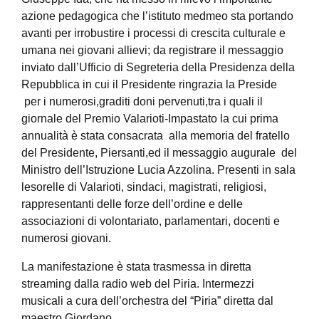
azione pedagogica che l’istituto
medmeo
sta portando
avanti per irrobustire i
processi di crescita cultur
ale e
umana nei giovani allievi;
da
registrare i
l
messaggi
o
inviato dall’Ufficio di Segreteria della Presidenza della
Repubblica in cui il Presidente ringrazia la Preside
per i numerosi,graditi doni pervenuti,tra i quali il
giornale del Premio
Valarioti-Impastato
la cui prima
annualità è stata consacrata alla memoria del fratello
del Presidente,
Piersanti
,
e
d il messaggio augurale de
l
M
inistro dell’Istruzione Lucia
Azzolina
.
Presenti in sala
le
sorelle di
Valarioti
,
sindaci, magistrati,
religiosi,
rappresentanti delle forze dell’ordine
e delle
associazioni di volontariato
, parlamentari, docenti e
numerosi giovani.
La manifestazione è stata trasmessa in diretta
streami
n
g dalla radio web del
Piria
.
Intermezzi
musicali a cura dell’orchestra del
“
Piria
”
diretta dal
maes
tro Giord
ano.