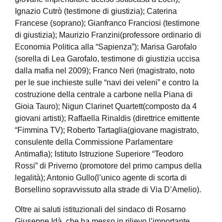
Ignazio
Cutrò
(testimone di giustizia
); Caterina
Francese
(soprano);
Gi
anfranco
Franciosi
(testimone
di giustizia);
Maurizio
Franzini
(professore ordinario
di
Economia Politica
alla “Sapienza”);
Marisa
Garofalo
(sorella d
i Lea
Garofalo
, testimone di g
iustizia uccisa
dalla mafia nel 2009);
Franco Neri
(magistrato
, noto
per le sue inchieste
sulle “navi dei veleni” e
contro la
costruzione
della centrale a carbone nella Piana di
Gioia Tauro
);
Nigun
Clarinet
Quartett
(composto da 4
giovani artisti);
Raffaella
Rinaldis
(direttrice emittente
“
Fimmina
TV);
Roberto Tartaglia
(
giovane
magistrato,
consulente
della Commissione Parlament
ar
e
A
ntimafia);
Istituto Istruzione Superiore “Teodoro
Rossi”
di
Priverno
(promoto
re del primo campus della
legalità);
Antonio
Gullo
(l’unico agente di scorta di
Borsellino sopravvissuto alla strade di Via D’
Amelio).
O
l
tre ai saluti istituzionali del sindaco di
Rosarno
Giuseppe
Idà
, che ha messo in rilievo l’importante