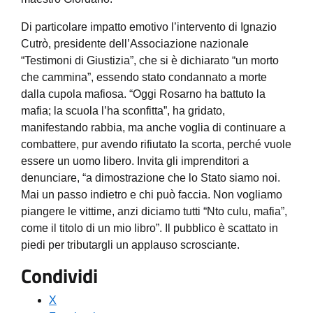
Di particola
re
impatto emotivo l’intervento di Ignazio
Cut
rò
, presidente dell’Associazione nazionale
“Testimoni di Giustiz
i
a”, che si è dichiarato “un morto
che cammina”, essendo stato condannato a morte
dalla cupola mafiosa. “Oggi
Rosarno
ha battuto la
mafia; la scuola l’ha sconfitta”
, ha gridato,
manifestando
rabbia, ma anche voglia di continuare a
combattere, pur avendo rifiutato la scorta, perché vuole
essere un uomo libero
.
I
nvita gli imprenditori a
denunciare, “a dimostrazione che lo Stato siamo noi.
Mai un passo indietro e chi può faccia. Non vogliamo
piangere le vittime, anzi diciamo tutti “
Nto
culu
, mafia
”
,
come il t
itolo di un mio libro”.
Il pubblico è scattato in
piedi per tributargli un applauso scrosciante.
Condividi
X