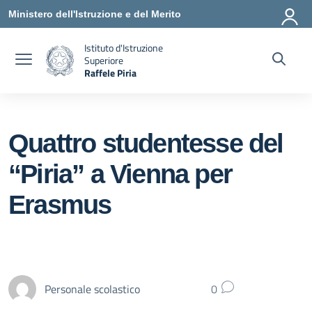
Vai ai contenuti
Vai al menu di navigazione
Vai al footer
Ministero dell'Istruzione e del Merito
Istituto d'Istruzione
Superiore
Raffele Piria
— Visita la pagina iniziale della scuola
Quattro studentesse del
“Piria” a Vienna per
Erasmus
Personale scolastico
0