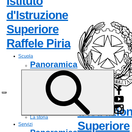
Istituto
d'Istruzione
Superiore
— Visita la 
Raffele Piria
Scuola
Panoramica
Seguici
Presentazione
su:
I luoghi
Le persone
Istituto
I numeri della scuola
Le carte della scuola
d'Istruzio
Organizzazione
La storia
Superiore
Servizi