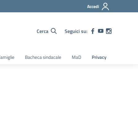
Accedi
Cerca
Seguici su:
amiglie
Bacheca sindacale
MaD
Privacy