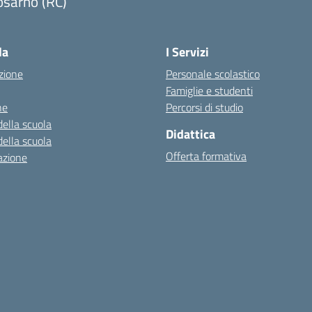
osarno (RC)
Visita la pagina iniziale della scuola
la
I Servizi
zione
Personale scolastico
Famiglie e studenti
ne
Percorsi di studio
della scuola
Didattica
della scuola
Offerta formativa
azione