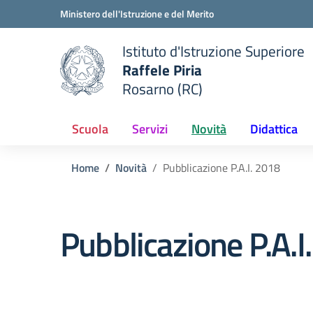
Vai ai contenuti
Vai al menu di navigazione
Vai al footer
Ministero dell'Istruzione e del Merito
Istituto d'Istruzione Superiore
Raffele Piria
Rosarno (RC)
 della scuola
— Visita la pagina iniziale del
Scuola
Servizi
Novità
Didattica
Home
Novità
Pubblicazione P.A.I. 2018
Pubblicazione P.A.I