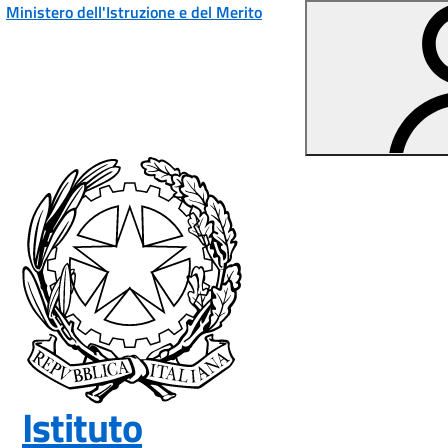
Vai ai contenuti
Vai al menu di navigazione
Vai al footer
Ministero dell'Istruzione e del Merito
Istituto