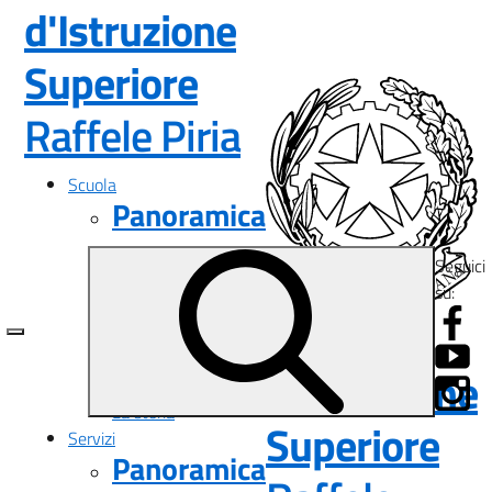
d'Istruzione
Superiore
— Visita la pa
Raffele Piria
Scuola
Panoramica
Presentazione
Seguici
I luoghi
su:
Le persone
Istituto
I numeri della scuola
Le carte della scuola
d'Istruzione
Organizzazione
La storia
Superiore
Servizi
Panoramica