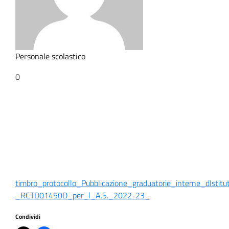
Personale scolastico
0
timbro_protocollo_Pubblicazione_graduatorie_interne_dIsti
_RCTD01450D_per_l_A.S._2022-23_
Condividi