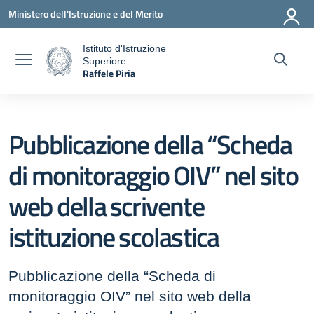
Vai ai contenuti
Vai al menu di navigazione
Vai al footer
Ministero dell'Istruzione e del Merito
Istituto d'Istruzione
Superiore
a
Raffele Piria
— Visita la pagina iniziale della scuola
Pubblicazione della “Scheda
di monitoraggio OIV” nel sito
web della scrivente
istituzione scolastica
Pubblicazione della “Scheda di
monitoraggio OIV” nel sito web della