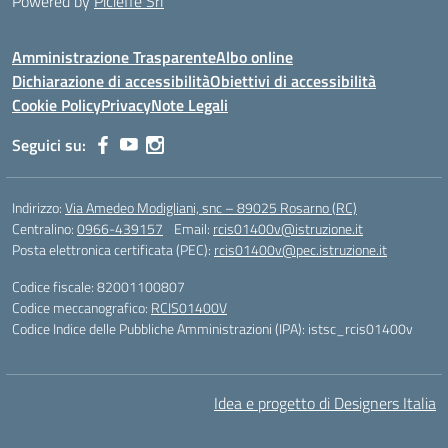
Powered by
Picieffe Srl
Amministrazione Trasparente
Albo online
Dichiarazione di accessibilità
Obiettivi di accessibilità
Cookie Policy
Privacy
Note Legali
Seguici su:
Indirizzo:
Via Amedeo Modigliani, snc – 89025 Rosarno (RC)
Centralino:
0966-439157
Email:
rcis01400v@istruzione.it
Posta elettronica certificata (PEC):
rcis01400v@pec.istruzione.it
Codice fiscale: 82001100807
Codice meccanografico:
RCIS01400V
Codice Indice delle Pubbliche Amministrazioni (IPA): istsc_rcis01400v
Idea e progetto di Designers Italia