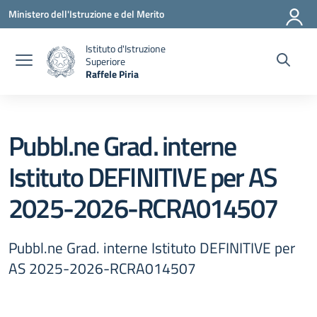
Vai ai contenuti
Vai al menu di navigazione
Vai al footer
Ministero dell'Istruzione e del Merito
Istituto d'Istruzione
Superiore
Raffele Piria
— Visita la pagina iniziale della scuola
Pubbl.ne Grad. interne
Istituto DEFINITIVE per AS
2025-2026-RCRA014507
Pubbl.ne Grad. interne Istituto DEFINITIVE per
AS 2025-2026-RCRA014507