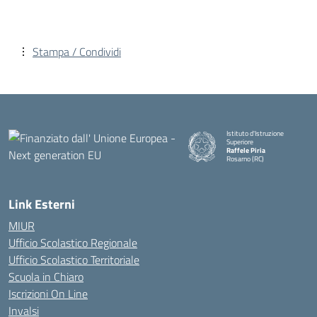
Stampa / Condividi
Istituto d'Istruzione
Superiore
Raffele Piria
Rosarno (RC)
— Visita la pagina iniziale della
Link Esterni
MIUR
Ufficio Scolastico Regionale
Ufficio Scolastico Territoriale
Scuola in Chiaro
Iscrizioni On Line
Invalsi